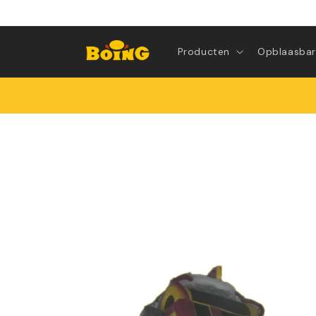
Meteen
naar de
content
Producten
Opblaasbar