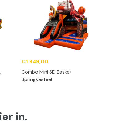
€1.849,00
€2.395,00
Combo Mini 3D Basket
in
Curve Bounce
Springkasteel
er in.