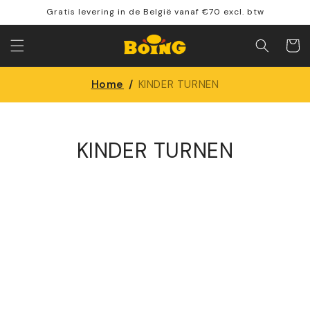
Meteen
Gratis levering in de België vanaf €70 excl. btw
naar de
content
Winkelwa
Home
/
KINDER TURNEN
KINDER TURNEN