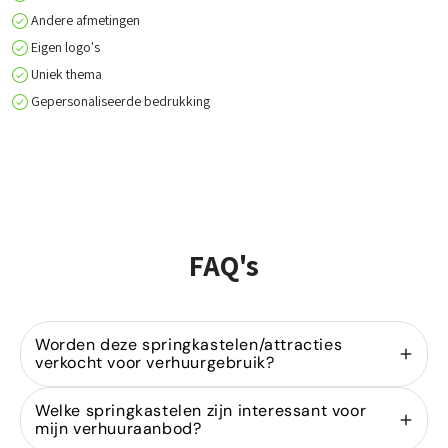
Andere afmetingen
Eigen logo's
Uniek thema
Gepersonaliseerde bedrukking
FAQ's
Worden deze springkastelen/attracties
verkocht voor verhuurgebruik?
Ja, wij zijn gespecialiseerd in de
verkoop van
Welke springkastelen zijn interessant voor
springkastelen
voor verhuurders. Onze modellen
mijn verhuuraanbod?
zijn ontworpen voor intensief gebruik binnen de