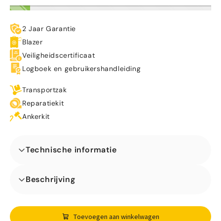
2 Jaar Garantie
Blazer
Veiligheidscertificaat
Logboek en gebruikershandleiding
Transportzak
Reparatiekit
Ankerkit
Technische informatie
Afmetingen (L x B x H) (m)
Beschrijving
Laat het feest beginnen met de disco mini tijger! Dit
compacte, veilige springkasteel is perfect voor alle
Gewicht in kg
evenementen, of andere speciale gelegenheden.
Toevoegen aan winkelwagen