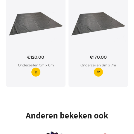
€120,00
€170,00
Onderzeil op maat bestellen?
Onderzeilen 5m x 6m
Onderzeilen 6m x 7m
Ons onderzeil is waterdoorlatend en van premium
kwaliteit.
Aarzel niet om ons te contacteren bij twijfel
Vraag uw onderzeil aan ⭢
Anderen bekeken ook