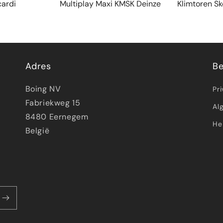
cardi
Multiplay Maxi KMSK Deinze
Klimtoren S
Adres
Be
Boing NV
Pr
Fabriekweg 15
Al
8480 Eernegem
He
België