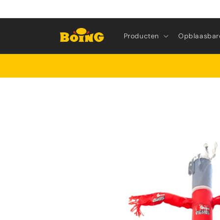
Meteen
naar de
content
Producten
Opblaasbar