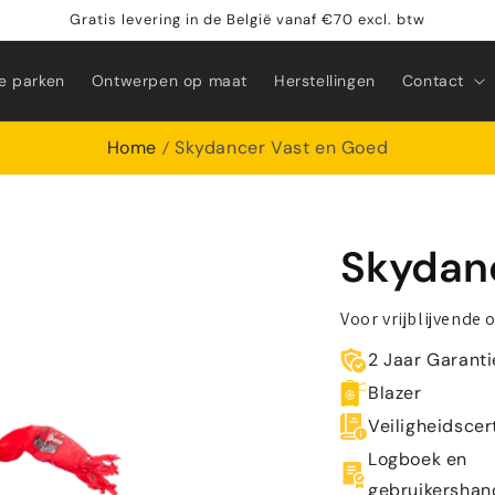
Gratis levering in de België vanaf €70 excl. btw
e parken
Ontwerpen op maat
Herstellingen
Contact
Home
Skydancer Vast en Goed
Skydan
Voor vrijblijvende 
2 Jaar Garanti
Blazer
Veiligheidscer
Logboek en
gebruikershan