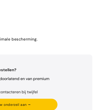
aximale bescherming.
estellen?
rdoorlatend en van premium
ontacteren bij twijfel
w onderzeil aan ⭢