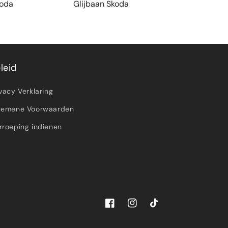
koda
Glijbaan Skoda
Aframe M
leid
ivacy Verklaring
gemene Voorwaarden
rroeping indienen
Facebook
Instagram
TikTok