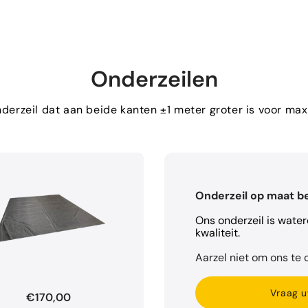
Onderzeilen
erzeil dat aan beide kanten ±1 meter groter is voor m
Onderzeil op maat b
Ons onderzeil is wate
kwaliteit.
Aarzel niet om ons te c
Vraag u
€170,00