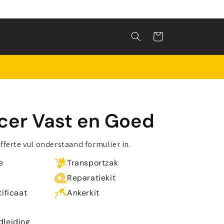
Winkelwagen
cer Vast en Goed
offerte vul onderstaand formulier in.
e
Transportzak
Reparatiekit
tificaat
Ankerkit
dleiding