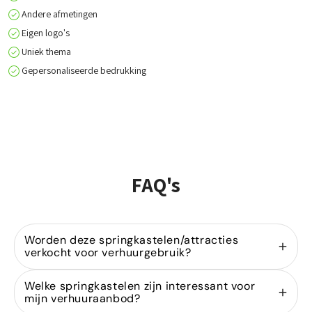
Andere afmetingen
Eigen logo's
Uniek thema
Gepersonaliseerde bedrukking
FAQ's
Worden deze springkastelen/attracties
verkocht voor verhuurgebruik?
Ja, wij zijn gespecialiseerd in de
verkoop van
Welke springkastelen zijn interessant voor
springkastelen
voor verhuurders. Onze modellen
mijn verhuuraanbod?
zijn ontworpen voor intensief gebruik binnen de