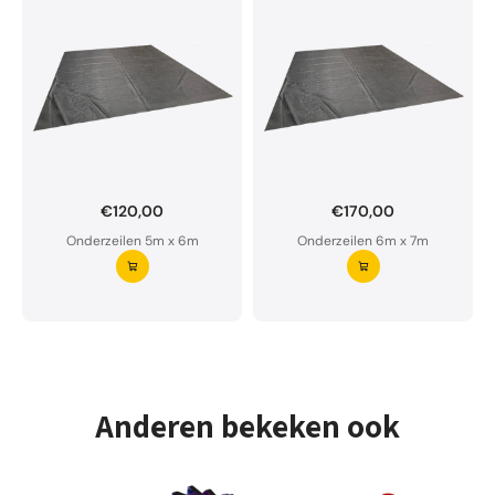
€120,00
€170,00
Onderzeil op maat bestellen?
Onderzeilen 5m x 6m
Onderzeilen 6m x 7m
Ons onderzeil is waterdoorlatend en van premium
kwaliteit.
Aarzel niet om ons te contacteren bij twijfel
Vraag uw onderzeil aan ⭢
Anderen bekeken ook