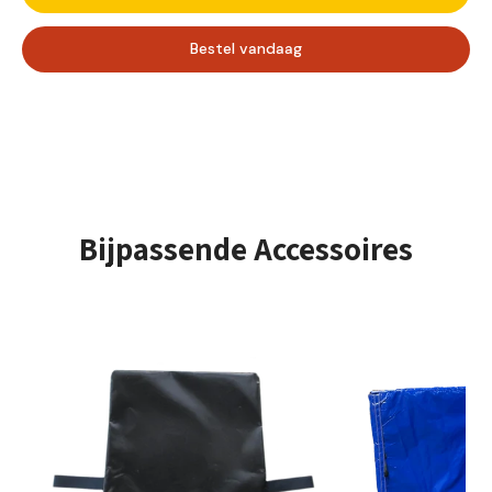
glijbaan zullen ze zeker veel plezier beleven. Laat
kinderen herinneringen creëren die ze een leven lang bij
Bestel vandaag
zullen blijven. Met Multiplay Maxi haal je het feest naar je
evenement!
Aantal gebruikers - Max. gebruikershoogte
Opzet tijd
± 10 Minuten
Bijpassende Accessoires