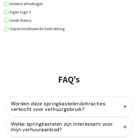
Andere afmetingen
Eigen logo's
Uniek thema
Gepersonaliseerde bedrukking
FAQ's
Worden deze springkastelen/attracties
verkocht voor verhuurgebruik?
Ja, wij zijn gespecialiseerd in de
verkoop van
Welke springkastelen zijn interessant voor
springkastelen
voor verhuurders. Onze modellen
mijn verhuuraanbod?
zijn ontworpen voor intensief gebruik binnen de