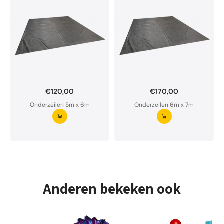
€120,00
€170,00
Onderzeil op maat bestellen?
Onderzeilen 5m x 6m
Onderzeilen 6m x 7m
Ons onderzeil is waterdoorlatend en van premium
kwaliteit.
Aarzel niet om ons te contacteren bij twijfel
Vraag uw onderzeil aan ⭢
Anderen bekeken ook