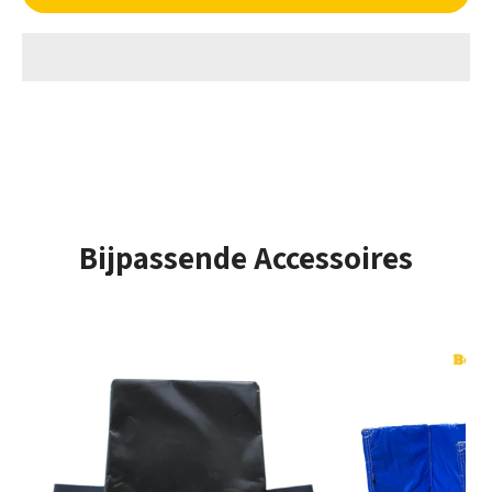
glijbaan zullen ze zeker veel plezier beleven. Laat
kinderen herinneringen creëren die ze een leven lang bij
zullen blijven. Met Multiplay Maxi haal je het feest naar je
evenement!
Aantal gebruikers - Max. gebruikershoogte
Opzet tijd
± 10 Minuten
Bijpassende Accessoires