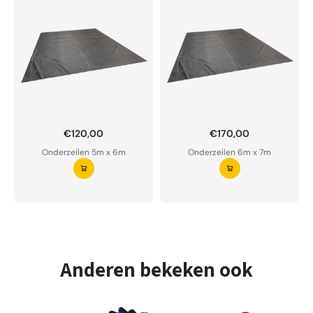
€120,00
€170,00
Onderzeil op maat bestellen?
Onderzeilen 5m x 6m
Onderzeilen 6m x 7m
Ons onderzeil is waterdoorlatend en van premium
kwaliteit.
Aarzel niet om ons te contacteren bij twijfel
Vraag uw onderzeil aan ⭢
Anderen bekeken ook