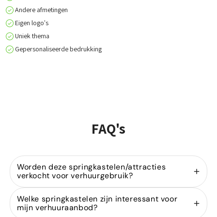
Andere afmetingen
Eigen logo's
Uniek thema
Gepersonaliseerde bedrukking
FAQ's
Worden deze springkastelen/attracties
verkocht voor verhuurgebruik?
Ja, wij zijn gespecialiseerd in de
verkoop van
Welke springkastelen zijn interessant voor
springkastelen
voor verhuurders. Onze modellen
mijn verhuuraanbod?
zijn ontworpen voor intensief gebruik binnen de