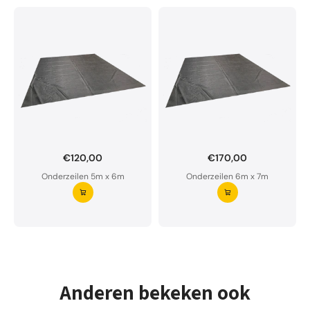
€120,00
€170,00
Onderzeil op maat bestellen?
Onderzeilen 5m x 6m
Onderzeilen 6m x 7m
Ons onderzeil is waterdoorlatend en van premium
kwaliteit.
Aarzel niet om ons te contacteren bij twijfel
Vraag uw onderzeil aan ⭢
Anderen bekeken ook