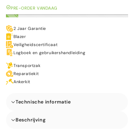
PRE-ORDER VANDAAG
2 Jaar Garantie
Blazer
Veiligheidscertificaat
Logboek en gebruikershandleiding
Transportzak
Reparatiekit
Ankerkit
Technische informatie
Afmetingen (L x B x H) (m)
Beschrijving
Laat je innerlijke kind los en ervaar het klassieke spel van