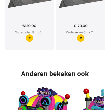
€120,00
€170,00
Onderzeil op maat bestellen?
Onderzeilen 5m x 6m
Onderzeilen 6m x 7m
Ons onderzeil is waterdoorlatend en van premium
kwaliteit.
Aarzel niet om ons te contacteren bij twijfel
Vraag uw onderzeil aan ⭢
Anderen bekeken ook