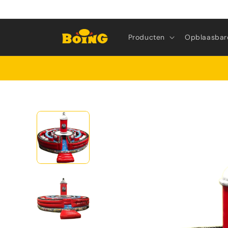
Meteen
naar de
content
Producten
Opblaasbar