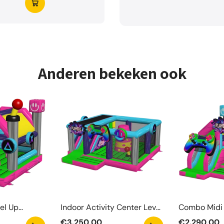
Anderen bekeken ook
el Up
Indoor Activity Center Level
Combo Midi 
Up
Springkaste
€3.250,00
€2.290,00