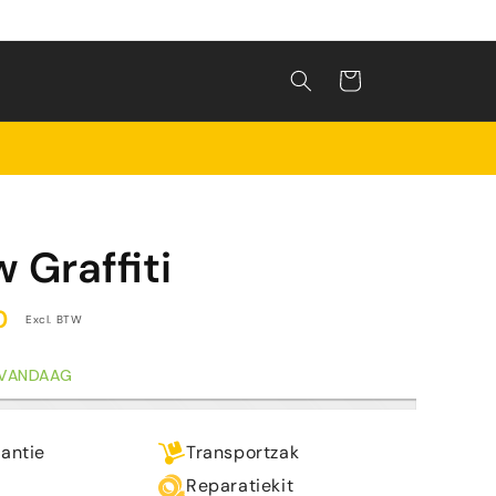
Winkelwagen
 Graffiti
0
Excl. BTW
 VANDAAG
rantie
Transportzak
Reparatiekit