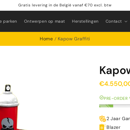
Gratis levering in de België vanaf €70 excl. btw
e parken
Ontwerpen op maat
Herstellingen
Contact
Home
Kapow Graffiti
Kapow
€4.550,0
PRE-ORDER
2 Jaar Ga
Blazer