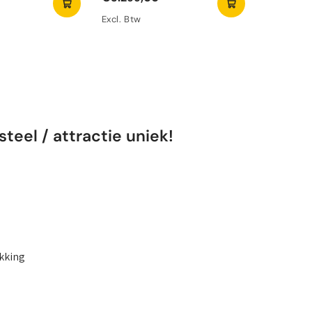
Excl. Btw
Excl. Btw
teel / attractie uniek!
ukking