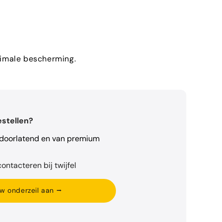
aximale bescherming.
estellen?
rdoorlatend en van premium
ontacteren bij twijfel
w onderzeil aan ⭢