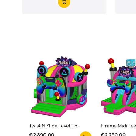
Twist N Slide Level Up
Fframe Midi Lev
Springkasteel
Springkasteel
€2.890,00
€2.290,00