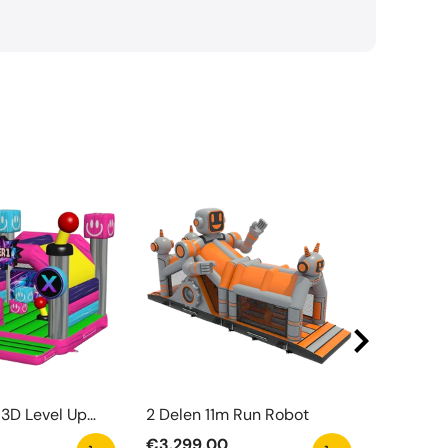
3D Level Up
2 Delen 11m Run Robot
Watergli
el Met Obstakel
Zwemba
€3.299,00
€6.290,