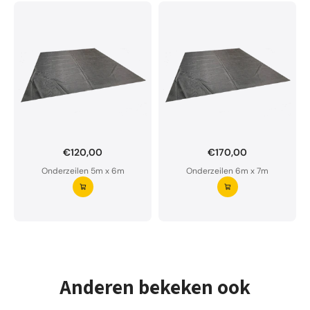
€120,00
€170,00
Onderzeil op maat bestellen?
Onderzeilen 5m x 6m
Onderzeilen 6m x 7m
Ons onderzeil is waterdoorlatend en van premium
kwaliteit.
Aarzel niet om ons te contacteren bij twijfel
Vraag uw onderzeil aan ⭢
Anderen bekeken ook