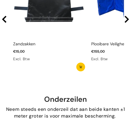
bergen wanneer niet in gebruik.
Met ons Jump N Slide Brandweer Springkasteel zorg je
voor een onvergetelijke speelervaring voor kinderen. Ze
kunnen springen en glijden in een veilige en leuke
omgeving, perfect voor elke gelegenheid.
Zandzakken
Plooibare Veiligheid
€15,00
€155,00
Excl. Btw
Excl. Btw
Onderzeilen
Neem steeds een onderzeil dat aan beide kanten ±1
meter groter is voor maximale bescherming.