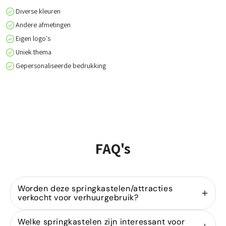
Diverse kleuren
Andere afmetingen
Eigen logo's
Uniek thema
Gepersonaliseerde bedrukking
FAQ's
Worden deze springkastelen/attracties
verkocht voor verhuurgebruik?
Ja, wij zijn gespecialiseerd in de
verkoop van
Welke springkastelen zijn interessant voor
springkastelen
voor verhuurders. Onze modellen