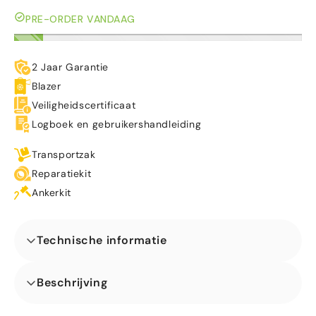
PRE-ORDER VANDAAG
2 Jaar Garantie
Blazer
Veiligheidscertificaat
Logboek en gebruikershandleiding
Transportzak
Reparatiekit
Ankerkit
Technische informatie
Afmetingen (L x B x H) (m)
Beschrijving
Ons Jump N Slide Brandweer Springkasteel is de ideale