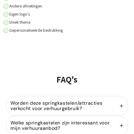
Andere afmetingen
Eigen logo's
Uniek thema
Gepersonaliseerde bedrukking
FAQ's
Worden deze springkastelen/attracties
verkocht voor verhuurgebruik?
Ja, wij zijn gespecialiseerd in de
verkoop van
Welke springkastelen zijn interessant voor
springkastelen
voor verhuurders. Onze modellen
mijn verhuuraanbod?
zijn ontworpen voor intensief gebruik binnen de