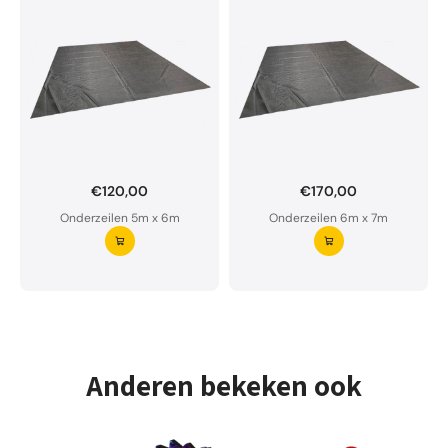
€120,00
€170,00
Onderzeil op maat bestellen?
Onderzeilen 5m x 6m
Onderzeilen 6m x 7m
Ons onderzeil is waterdoorlatend en van premium
kwaliteit.
Aarzel niet om ons te contacteren bij twijfel
Vraag uw onderzeil aan ⭢
Anderen bekeken ook