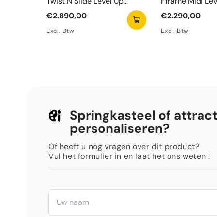
Twist N Slide Level Up
Fframe Midi Lev
Springkasteel
Springkasteel
€2.890,00
€2.290,00
Excl. Btw
Excl. Btw
Springkasteel of attract
personaliseren?
Of heeft u nog vragen over dit product?
Vul het formulier in en laat het ons weten :