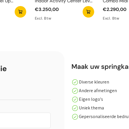
el Up
Indoor Activity Center Level
Combo Midi 
Up
Springkaste
€3.250,00
€2.290,00
Excl. Btw
Excl. Btw
Maak uw springkas
ie
Diverse kleuren
Andere afmetingen
Eigen logo's
Uniek thema
Gepersonaliseerde bedr