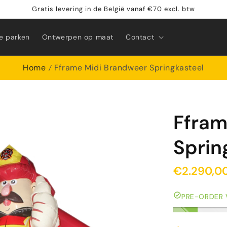
Gratis levering in de België vanaf €70 excl. btw
e parken
Ontwerpen op maat
Contact
Home
Fframe Midi Brandweer Springkasteel
Ffram
Sprin
€2.290,0
PRE-ORDER