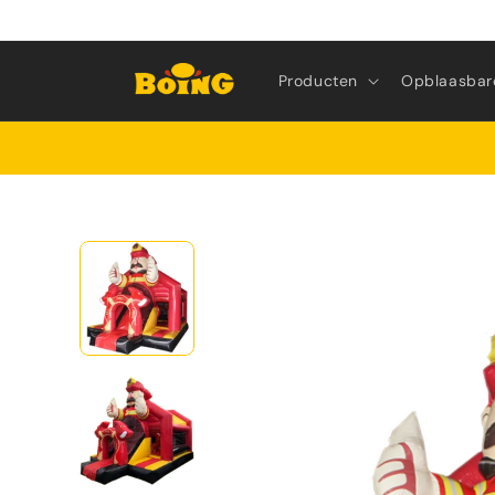
Meteen
naar de
content
Producten
Opblaasbar