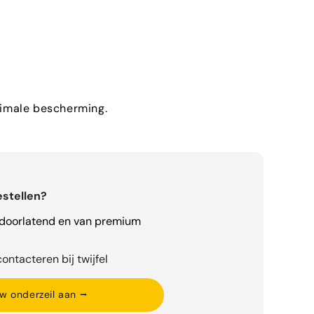
aximale bescherming.
estellen?
rdoorlatend en van premium
ontacteren bij twijfel
w onderzeil aan ⭢