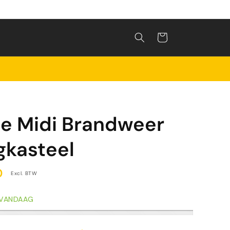
Winkelwagen
e Midi Brandweer
gkasteel
0
Excl. BTW
 VANDAAG