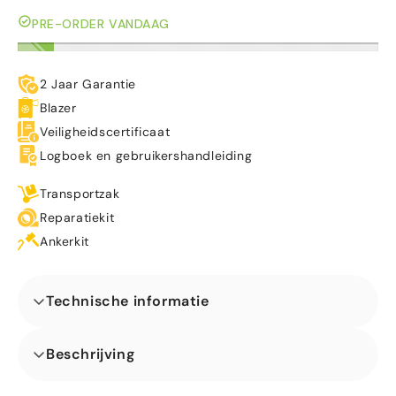
PRE-ORDER VANDAAG
2 Jaar Garantie
Blazer
Veiligheidscertificaat
Logboek en gebruikershandleiding
Transportzak
Reparatiekit
Ankerkit
Technische informatie
Afmetingen (L x B x H) (m)
Beschrijving
Laat het feest beginnen met de disco midi piraat! Dit