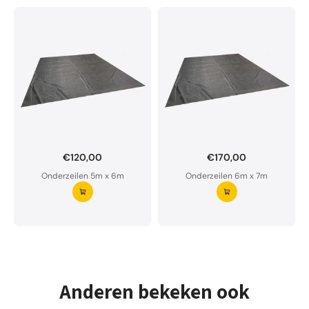
€120,00
€170,00
Onderzeil op maat bestellen?
Onderzeilen 5m x 6m
Onderzeilen 6m x 7m
Ons onderzeil is waterdoorlatend en van premium
kwaliteit.
Aarzel niet om ons te contacteren bij twijfel
Vraag uw onderzeil aan ⭢
Anderen bekeken ook