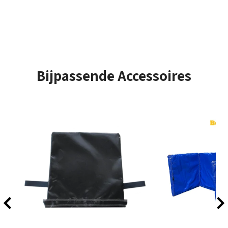
serieus stuiteren en glijden.
❗️Exclusief licht en muziek box
Opzet tijd
± 10 Minuten
Bijpassende Accessoires