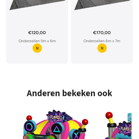
€120,00
€170,00
Onderzeil op maat bestellen?
Onderzeilen 5m x 6m
Onderzeilen 6m x 7m
Ons onderzeil is waterdoorlatend en van premium
kwaliteit.
Aarzel niet om ons te contacteren bij twijfel
Vraag uw onderzeil aan ⭢
Anderen bekeken ook