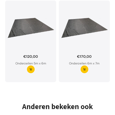
€120,00
€170,00
Onderzeil op maat bestellen?
Onderzeilen 5m x 6m
Onderzeilen 6m x 7m
Ons onderzeil is waterdoorlatend en van premium
kwaliteit.
Aarzel niet om ons te contacteren bij twijfel
Vraag uw onderzeil aan ⭢
Anderen bekeken ook