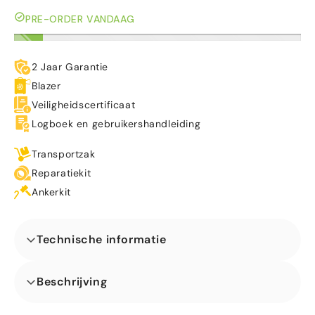
PRE-ORDER VANDAAG
2 Jaar Garantie
Blazer
Veiligheidscertificaat
Logboek en gebruikershandleiding
Transportzak
Reparatiekit
Ankerkit
Technische informatie
Afmetingen (L x B x H) (m)
Beschrijving
Ons Combo Mini Safari Springkasteel is ideaal voor