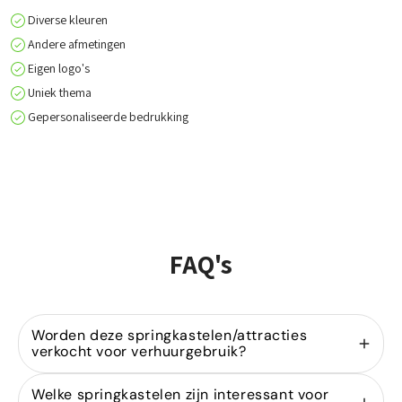
Diverse kleuren
Andere afmetingen
Eigen logo's
Uniek thema
Gepersonaliseerde bedrukking
FAQ's
Worden deze springkastelen/attracties
verkocht voor verhuurgebruik?
Ja, wij zijn gespecialiseerd in de
verkoop van
Welke springkastelen zijn interessant voor
springkastelen
voor verhuurders. Onze modellen