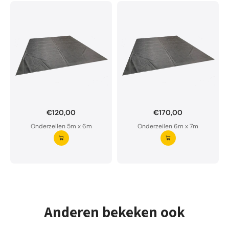
€120,00
€170,00
Onderzeil op maat bestellen?
Onderzeilen 5m x 6m
Onderzeilen 6m x 7m
Ons onderzeil is waterdoorlatend en van premium
kwaliteit.
Aarzel niet om ons te contacteren bij twijfel
Vraag uw onderzeil aan ⭢
Anderen bekeken ook