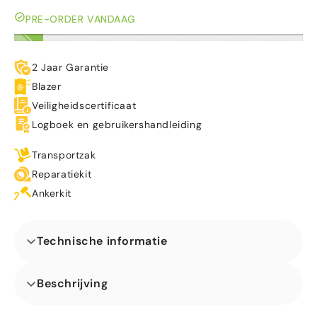
PRE-ORDER VANDAAG
2 Jaar Garantie
Blazer
Veiligheidscertificaat
Logboek en gebruikershandleiding
Transportzak
Reparatiekit
Ankerkit
Technische informatie
Afmetingen (L x B x H) (m)
Beschrijving
Ons Combo Midi 3D Voetbal Springkasteel Met