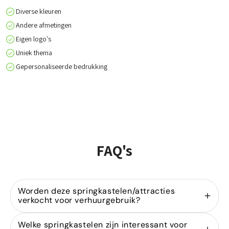
Diverse kleuren
Andere afmetingen
Eigen logo's
Uniek thema
Gepersonaliseerde bedrukking
FAQ's
Worden deze springkastelen/attracties
verkocht voor verhuurgebruik?
Ja, wij zijn gespecialiseerd in de
verkoop van
Welke springkastelen zijn interessant voor
springkastelen
voor verhuurders. Onze modellen