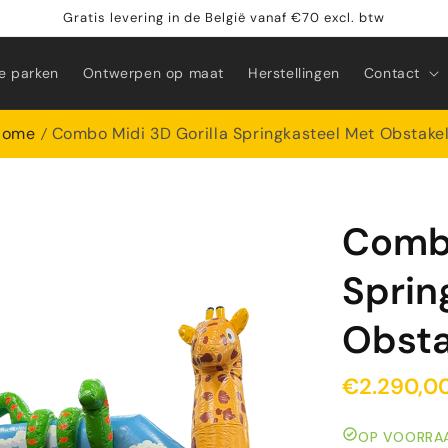
Gratis levering in de België vanaf €70 excl. btw
e parken
Ontwerpen op maat
Herstellingen
Contact
Home
Combo Midi 3D Gorilla Springkasteel Met Obstake
Combo
Sprin
Obsta
€2.290,0
OP VOORRAAD