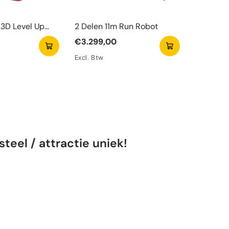
3D Level Up
2 Delen 11m Run Robot
Watergli
el Met Obstakel
Zwemba
€3.299,00
€6.290,
Excl. Btw
Excl. Btw
teel / attractie uniek!