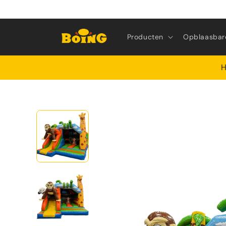
Meteen
naar de
content
Producten
Opblaasbar