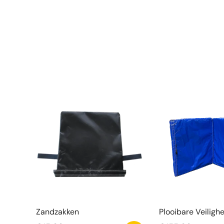
Zandzakken
Plooibare Veiligh
Blauw