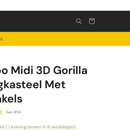
Winkelwagen
ls
 Midi 3D Gorilla
gkasteel Met
kels
0
Excl. BTW
 ( Levering binnen 3-6 werkdagen)