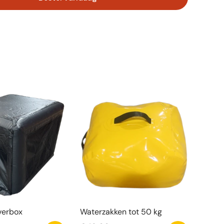
ik. Het heeft leuke obstakels en is geschikt voor
 alle leeftijden.
:
ten
eindeloos springplezier.
kt voor binnen en buiten.
ief leuke obstakels
 voor kinderen van alle leeftijden.
o Midi 3D Gorilla Met Obstakels Springkasteel
eren urenlang vol plezier. Het pakket bevat alles
g hebt om direct te kunnen spelen.
verbox
Waterzakken tot 50 kg