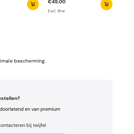
€49,00
Excl. Btw
aximale bescherming.
estellen?
rdoorlatend en van premium
ontacteren bij twijfel