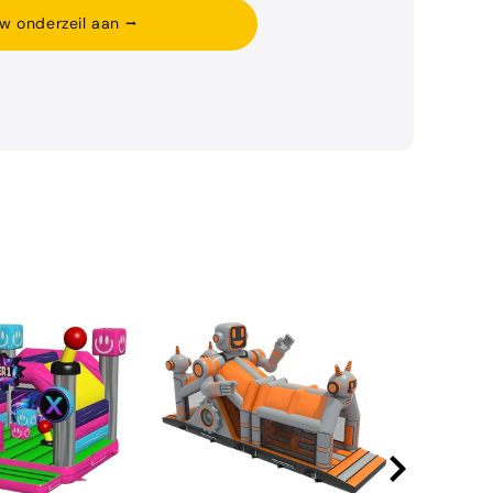
w onderzeil aan ⭢