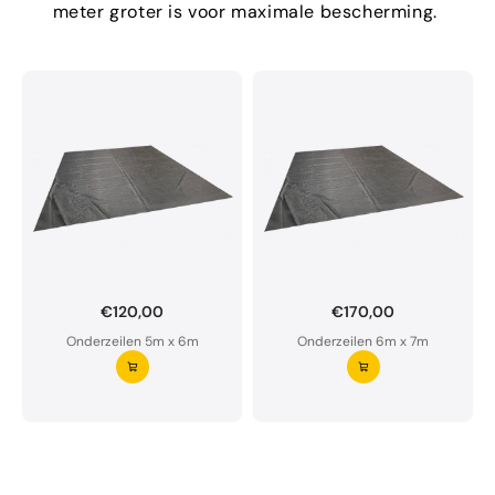
meter groter is voor maximale bescherming.
€120,00
€170,00
Onderzeil op maat bestellen?
Onderzeilen 5m x 6m
Onderzeilen 6m x 7m
Ons onderzeil is waterdoorlatend en van premium
kwaliteit.
Aarzel niet om ons te contacteren bij twijfel
Vraag uw onderzeil aan ⭢