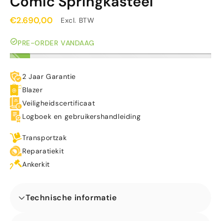
Comic Springkasteel
€2.690,00
Excl. BTW
PRE-ORDER VANDAAG
2 Jaar Garantie
Blazer
Veiligheidscertificaat
Logboek en gebruikershandleiding
Transportzak
Reparatiekit
Ankerkit
Technische informatie
Afmetingen (L x B x H) (m)