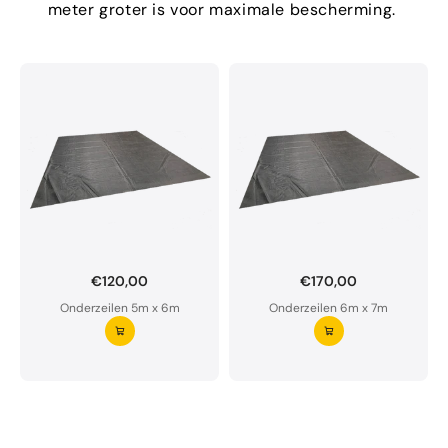
meter groter is voor maximale bescherming.
€120,00
€170,00
Onderzeil op maat bestellen?
Onderzeilen 5m x 6m
Onderzeilen 6m x 7m
Ons onderzeil is waterdoorlatend en van premium
kwaliteit.
Aarzel niet om ons te contacteren bij twijfel
Vraag uw onderzeil aan ⭢