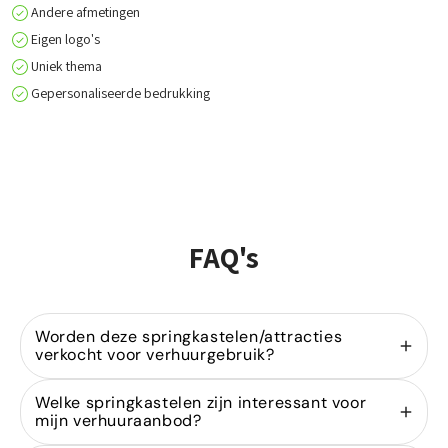
Andere afmetingen
Eigen logo's
Uniek thema
Gepersonaliseerde bedrukking
FAQ's
Worden deze springkastelen/attracties
verkocht voor verhuurgebruik?
Ja, wij zijn gespecialiseerd in de
verkoop van
Welke springkastelen zijn interessant voor
springkastelen
voor verhuurders. Onze modellen
mijn verhuuraanbod?
zijn ontworpen voor intensief gebruik binnen de