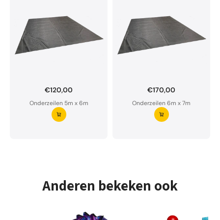
€120,00
€170,00
Onderzeil op maat bestellen?
Onderzeilen 5m x 6m
Onderzeilen 6m x 7m
Ons onderzeil is waterdoorlatend en van premium
kwaliteit.
Aarzel niet om ons te contacteren bij twijfel
Vraag uw onderzeil aan ⭢
Anderen bekeken ook