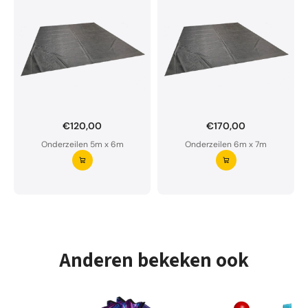
€120,00
€170,00
Onderzeil op maat bestellen?
Onderzeilen 5m x 6m
Onderzeilen 6m x 7m
Ons onderzeil is waterdoorlatend en van premium
kwaliteit.
Aarzel niet om ons te contacteren bij twijfel
Vraag uw onderzeil aan ⭢
Anderen bekeken ook