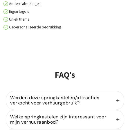
Andere afmetingen
Eigen logo's
Uniek thema
Gepersonaliseerde bedrukking
FAQ's
Worden deze springkastelen/attracties
verkocht voor verhuurgebruik?
Ja, wij zijn gespecialiseerd in de
verkoop van
Welke springkastelen zijn interessant voor
springkastelen
voor verhuurders. Onze modellen
mijn verhuuraanbod?
zijn ontworpen voor intensief gebruik binnen de