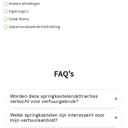
Andere afmetingen
Eigen logo's
Uniek thema
Gepersonaliseerde bedrukking
FAQ's
Worden deze springkastelen/attracties
verkocht voor verhuurgebruik?
Ja, wij zijn gespecialiseerd in de
verkoop van
Welke springkastelen zijn interessant voor
springkastelen
voor verhuurders. Onze modellen
mijn verhuuraanbod?
zijn ontworpen voor intensief gebruik binnen de