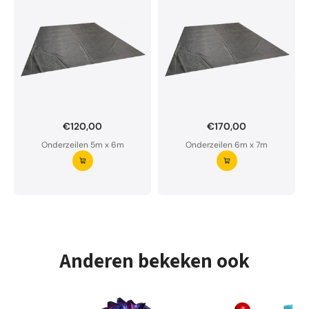
€120,00
€170,00
Onderzeil op maat bestellen?
Onderzeilen 5m x 6m
Onderzeilen 6m x 7m
Ons onderzeil is waterdoorlatend en van premium
kwaliteit.
Aarzel niet om ons te contacteren bij twijfel
Vraag uw onderzeil aan ⭢
Anderen bekeken ook