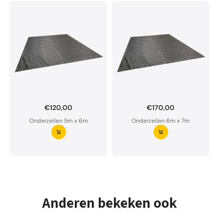
€120,00
€170,00
Onderzeil op maat bestellen?
Onderzeilen 5m x 6m
Onderzeilen 6m x 7m
Ons onderzeil is waterdoorlatend en van premium
kwaliteit.
Aarzel niet om ons te contacteren bij twijfel
Vraag uw onderzeil aan ⭢
Anderen bekeken ook