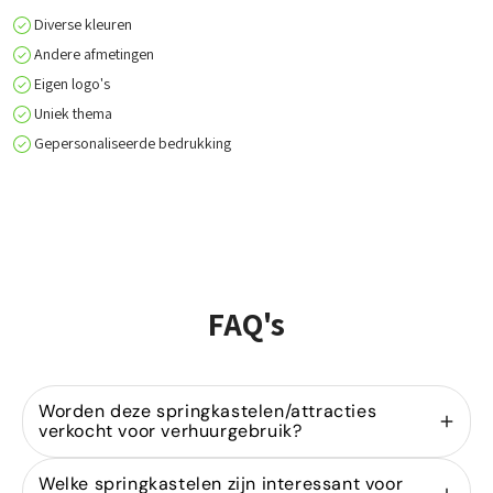
Diverse kleuren
Andere afmetingen
Eigen logo's
Uniek thema
Gepersonaliseerde bedrukking
FAQ's
Worden deze springkastelen/attracties
verkocht voor verhuurgebruik?
Ja, wij zijn gespecialiseerd in de
verkoop van
Welke springkastelen zijn interessant voor
springkastelen
voor verhuurders. Onze modellen