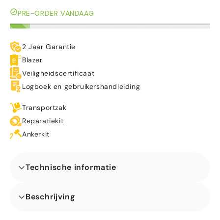
PRE-ORDER VANDAAG
2 Jaar Garantie
Blazer
Veiligheidscertificaat
Logboek en gebruikershandleiding
Transportzak
Reparatiekit
Ankerkit
Technische informatie
Afmetingen (L x B x H) (m)
Beschrijving
Ons Arch Mini 3D Hond Springkasteel is ideaal voor