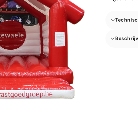
Technisc
Afmetingen
Beschrij
Gewicht i
Aantal ge
Opzet tijd
± 10 Minu