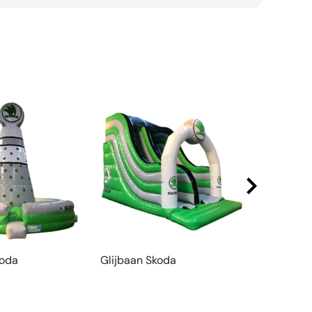
koda
Glijbaan Skoda
Aframe M