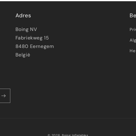
Adres
Be
Boing NV
Pr
Fabriekweg 15
Al
8480 Eernegem
He
België
© 2026,
Boing Inflatables