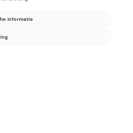
he informatie
 (L x B x H) (m)
ving
n kg
bruikers - Max. gebruikershoogte
ten