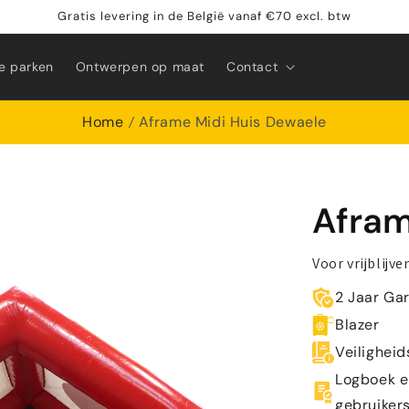
Gratis levering in de België vanaf €70 excl. btw
e parken
Ontwerpen op maat
Contact
Home
Aframe Midi Huis Dewaele
Afram
Voor vrijblijv
2 Jaar Ga
Blazer
Veiligheid
Logboek e
gebruiker