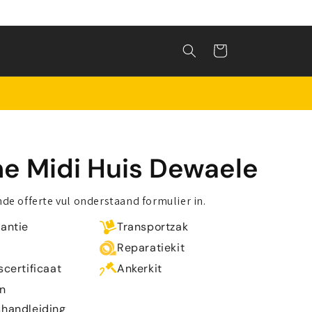
Winkelwagen
e Midi Huis Dewaele
ende offerte vul onderstaand formulier in.
rantie
Transportzak
Reparatiekit
scertificaat
Ankerkit
n
shandleiding