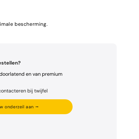
aximale bescherming.
estellen?
rdoorlatend en van premium
ontacteren bij twijfel
w onderzeil aan ⭢