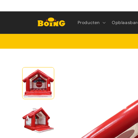
Meteen
naar de
content
Producten
Opblaasbar