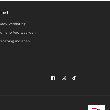
leid
ivacy Verklaring
gemene Voorwaarden
rroeping indienen
Facebook
Instagram
TikTok
NL