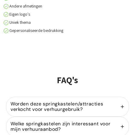
Andere afmetingen
Eigen logo's
Uniek thema
Gepersonaliseerde bedrukking
FAQ's
Worden deze springkastelen/attracties
verkocht voor verhuurgebruik?
Ja, wij zijn gespecialiseerd in de
verkoop van
Welke springkastelen zijn interessant voor
springkastelen
voor verhuurders. Onze modellen
mijn verhuuraanbod?
zijn ontworpen voor intensief gebruik binnen de