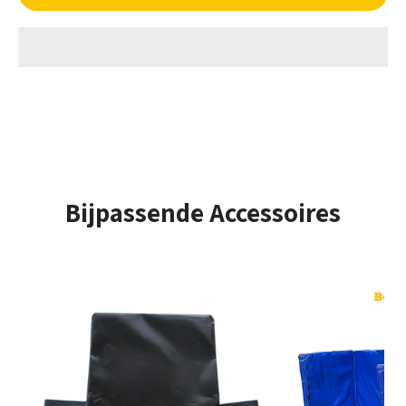
evenement ooit - met zijn grote oppervlak kunnen de
kinderen in alle veiligheid springen, en spelen. Laat ze
genieten van uren plezier en amusement. Met dit activity
centrum wordt elk evenement een succes!
Aantal gebruikers - Max. gebruikershoogte
Opzet tijd
± 10 Minuten
Bijpassende Accessoires