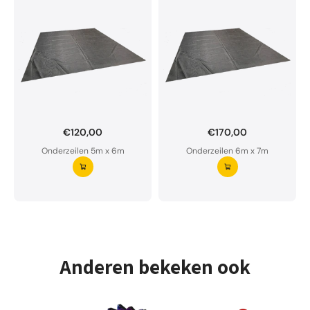
€120,00
€170,00
Onderzeil op maat bestellen?
Onderzeilen 5m x 6m
Onderzeilen 6m x 7m
Ons onderzeil is waterdoorlatend en van premium
kwaliteit.
Aarzel niet om ons te contacteren bij twijfel
Vraag uw onderzeil aan ⭢
Anderen bekeken ook