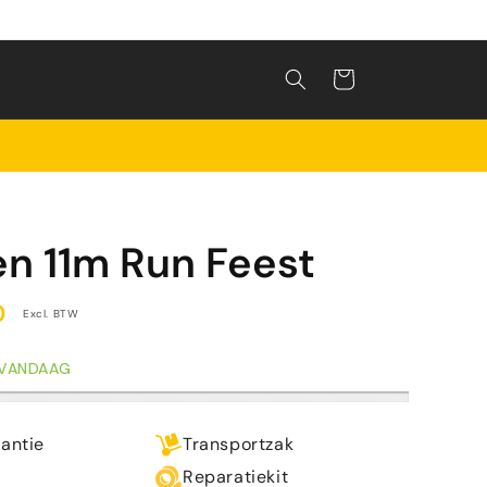
Winkelwagen
en 11m Run Feest
0
Excl. BTW
 VANDAAG
rantie
Transportzak
Reparatiekit