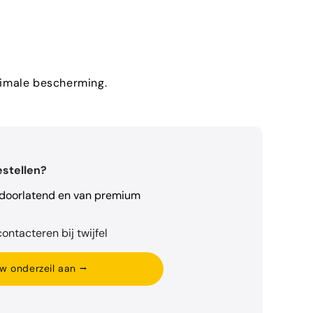
aximale bescherming.
estellen?
rdoorlatend en van premium
ontacteren bij twijfel
w onderzeil aan ⭢