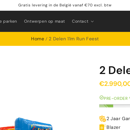
Gratis levering in de België vanaf €70 excl. btw
e parken
Ontwerpen op maat
Contact
Home
2 Delen 11m Run Feest
2 Del
€2.990,0
PRE-ORDER
2 Jaar Ga
Blazer