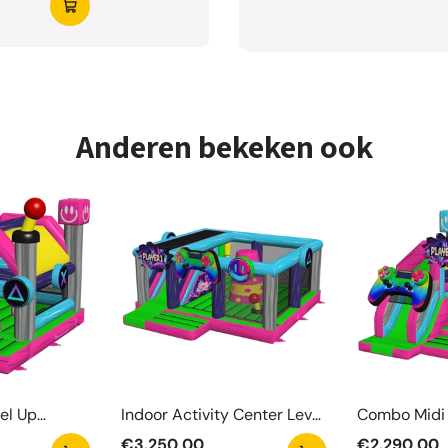
Anderen bekeken ook
el Up
Indoor Activity Center Level
Combo Midi 
Up
Springkaste
€3.250,00
€2.290,00