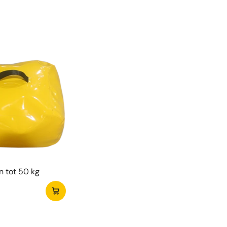
ten
er lange hindernisbaan in twee delen
en uitdagende obstakels voor extra speelplezier
kt voor jong en oud dankzij het gevarieerde
urs
am en stevig materiaal voor intensief gebruik
ct op te bergen en eenvoudig op te zetten
 tot 50 kg