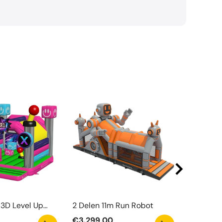
3D Level Up
2 Delen 11m Run Robot
Watergli
el Met Obstakel
Zwemba
€3.299,00
€6.290,