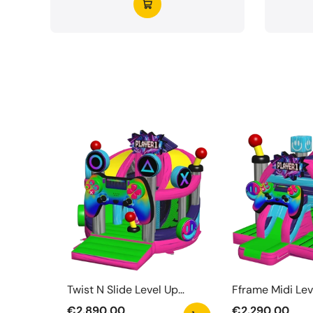
Twist N Slide Level Up
Fframe Midi Lev
Springkasteel
Springkasteel
€2.890,00
€2.290,00