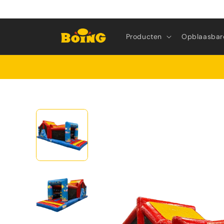
Meteen
naar de
content
Producten
Opblaasbar