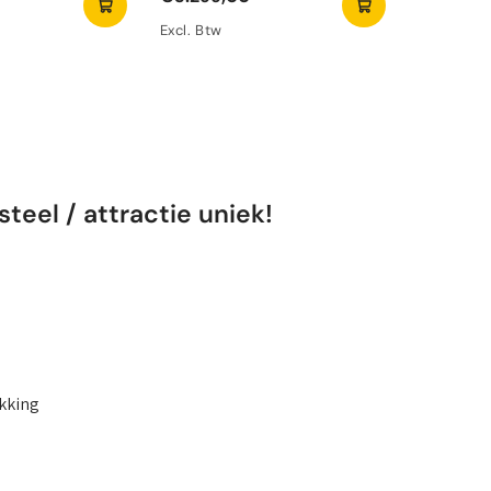
Excl. Btw
Excl. Btw
teel / attractie uniek!
ukking