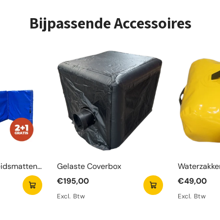
± 10 Minu
11 met
Leuke 
Bijpassende Accessoires
Geschi
parco
Duurza
Compa
eidsmatten
Gelaste Coverbox
Waterzakken
€195,00
€49,00
Excl. Btw
Excl. Btw