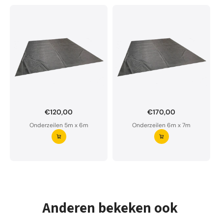
€120,00
€170,00
Onderzeil op maat bestellen?
Onderzeilen 5m x 6m
Onderzeilen 6m x 7m
Ons onderzeil is waterdoorlatend en van premium
kwaliteit.
Aarzel niet om ons te contacteren bij twijfel
Vraag uw onderzeil aan ⭢
Anderen bekeken ook