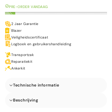
PRE-ORDER VANDAAG
2 Jaar Garantie
Blazer
Veiligheidscertificaat
Logboek en gebruikershandleiding
Transportzak
Reparatiekit
Ankerkit
Technische informatie
Afmetingen (L x B x H) (m)
Beschrijving
Onze 1 Deel Hindernisbaan Dinosaurus is ideaal voor